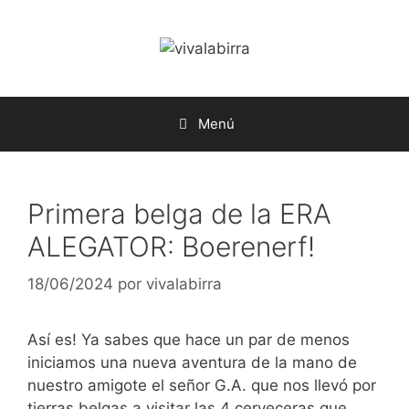
Saltar
al
contenido
Menú
Primera belga de la ERA
ALEGATOR: Boerenerf!
18/06/2024
por
vivalabirra
Así es! Ya sabes que hace un par de menos
iniciamos una nueva aventura de la mano de
nuestro amigote el señor G.A. que nos llevó por
tierras belgas a visitar las 4 cerveceras que