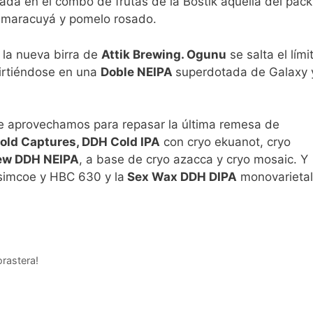
da en el combo de frutas de la Bostik aquella del pack
, maracuyá y pomelo rosado.
 la nueva birra de
Attik Brewing. Ogunu
se salta el lími
virtiéndose en una
Doble NEIPA
superdotada de Galaxy 
que aprovechamos para repasar la última remesa de
Cold Captures, DDH Cold IPA
con cryo ekuanot, cryo
rew DDH NEIPA
, a base de cryo azacca y cryo mosaic. Y
simcoe y HBC 630 y la
Sex Wax DDH DIPA
monovarietal
rastera!