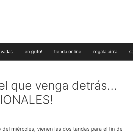
ivadas
en grifo!
tienda online
regala birra
s
 el que venga detrás…
IONALES!
del miércoles, vienen las dos tandas para el fin de