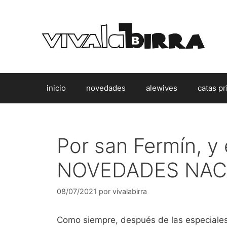
Saltar
al
contenido
inicio
novedades
alewives
catas pr
Por san Fermín, y
NOVEDADES NAC
08/07/2021
por
vivalabirra
Como siempre, después de las especiales 