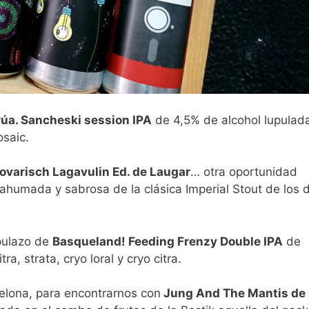
rúa. Sancheski session IPA
de 4,5% de alcohol lupulad
osaic.
ovarisch Lagavulin Ed. de Laugar
… otra oportunidad
 ahumada y sabrosa de la clásica Imperial Stout de los 
upulazo de
Basqueland! Feeding Frenzy Double IPA
de
a, strata, cryo loral y cryo citra.
elona, para encontrarnos con
Jung And The Mantis de