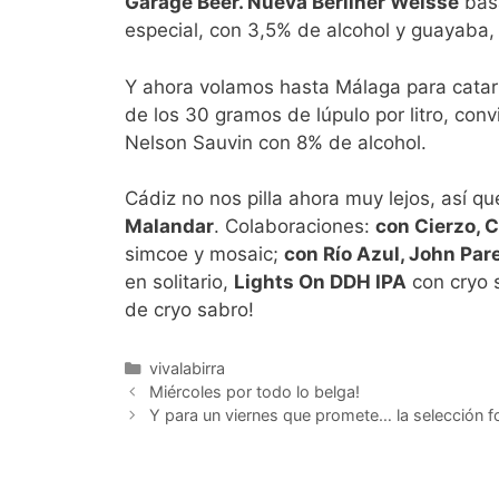
Garage Beer. Nueva Berliner Weisse
basa
especial, con 3,5% de alcohol y guayaba
Y ahora volamos hasta Málaga para catar
de los 30 gramos de lúpulo por litro, con
Nelson Sauvin con 8% de alcohol.
Cádiz no nos pilla ahora muy lejos, así 
Malandar
. Colaboraciones:
con Cierzo, 
simcoe y mosaic;
con Río Azul, John Pa
en solitario,
Lights On DDH IPA
con cryo 
de cryo sabro!
Categorías
vivalabirra
Miércoles por todo lo belga!
Y para un viernes que promete… la selección fo