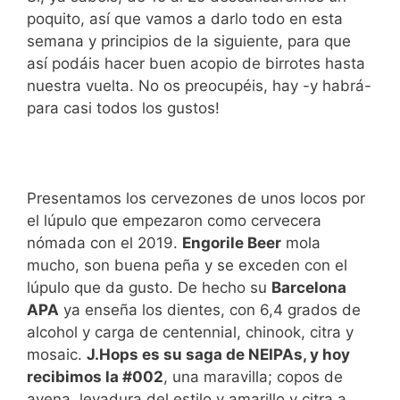
poquito, así que vamos a darlo todo en esta
semana y principios de la siguiente, para que
así podáis hacer buen acopio de birrotes hasta
nuestra vuelta. No os preocupéis, hay -y habrá-
para casi todos los gustos!
Presentamos los cervezones de unos locos por
el lúpulo que empezaron como cervecera
nómada con el 2019.
Engorile Beer
mola
mucho, son buena peña y se exceden con el
lúpulo que da gusto. De hecho su
Barcelona
APA
ya enseña los dientes, con 6,4 grados de
alcohol y carga de centennial, chinook, citra y
mosaic.
J.Hops es su saga de NEIPAs, y hoy
recibimos la #002
, una maravilla; copos de
avena, levadura del estilo y amarillo y citra a