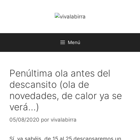
Saltar
al
contenido
Menú
Penúltima ola antes del
descansito (ola de
novedades, de calor ya se
verá…)
05/08/2020
por
vivalabirra
Sí, ya sabéis, de 15 al 25 descansaremos un