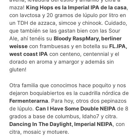
maza!
King Hops es la Imperial IPA de la casa
,
con lavctosa y 20 gramos de lúpulo por litro en
un TDH de azzaca, simcoe y chinook. Cuidado,
que también se las gastan bien con las Sour
Ale, ahí tenéis su
Bloody RaspMary, berliner
weisse
con frambuesas y en botella su
FL.IPA,
west coast IPA
con centeno, centennial y el
dorado en aroma y amargor y además sin
gluten!
Otra familia que conocimos hace poquito y nos
dejaron boquiabiertos es la cuadrilla nórdica de
Fermenterarna
. Para hoy, otros dos pepinazos
de lúpulo.
Can I Have Some Double NEIPA
de 8
grados a base de columbus, Idaho7 y citra.
Dancing In The Daylight, Imperial NEIPA
, con
citra, mosaic y motuere.