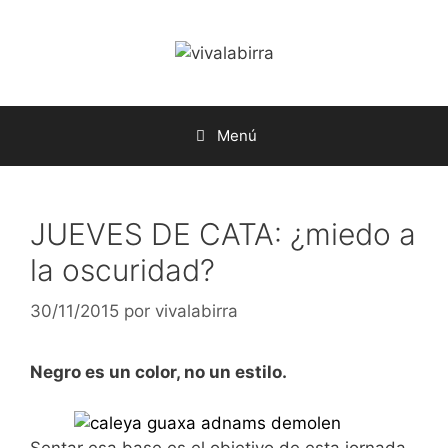
Saltar
al
contenido
Menú
JUEVES DE CATA: ¿miedo a
la oscuridad?
30/11/2015
por
vivalabirra
Negro es un color, no un estilo.
Sentar esa base es el objetivo de esta jornada