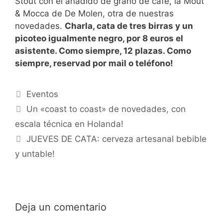
Stout con el añadido de grano de café, la Mout
& Mocca de De Molen, otra de nuestras
novedades.
Charla, cata de tres birras y un
picoteo igualmente negro, por 8 euros el
asistente. Como siempre, 12 plazas. Como
siempre, reservad por mail o teléfono!
Categorías
Eventos
Un «coast to coast» de novedades, con
escala técnica en Holanda!
JUEVES DE CATA: cerveza artesanal bebible
y untable!
Deja un comentario