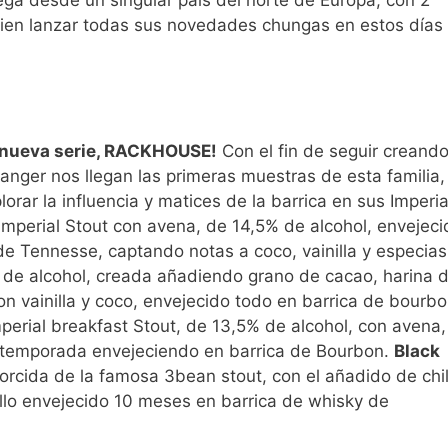
ega desde un singular país del norte de Europa, con 2
bien lanzar todas sus novedades chungas en estos días
nueva serie, RACKHOUSE!
Con el fin de seguir creand
anger nos llegan las primeras muestras de esta familia,
rar la influencia y matices de la barrica en sus Imperia
 Imperial Stout con avena, de 14,5% de alcohol, envejeci
e Tennesse, captando notas a coco, vainilla y especias
% de alcohol, creada añadiendo grano de cacao, harina 
n vainilla y coco, envejecido todo en barrica de bourbo
perial breakfast Stout, de 13,5% de alcohol, con avena,
na temporada envejeciendo en barrica de Bourbon.
Black
torcida de la famosa 3bean stout, con el añadido de chi
llo envejecido 10 meses en barrica de whisky de