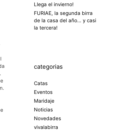
Llega el invierno!
FURIAE, la segunda birra
de la casa del año… y casi
la tercera!
o
l
categorias
da
.
de
Catas
n.
Eventos
Maridaje
Noticias
le
Novedades
vivalabirra