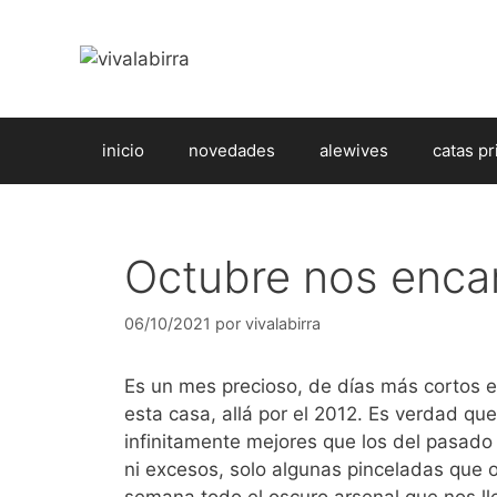
Saltar
al
contenido
inicio
novedades
alewives
catas pr
Octubre nos encan
06/10/2021
por
vivalabirra
Es un mes precioso, de días más cortos e
esta casa, allá por el 2012. Es verdad q
infinitamente mejores que los del pasad
ni excesos, solo algunas pinceladas que