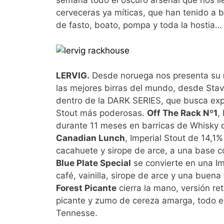
semana todo el oscuro arsenal que nos ll
cerveceras ya míticas, que han tenido a 
de fasto, boato, pompa y toda la hostia…
LERVIG.
Desde noruega nos presenta su
las mejores birras del mundo, desde Stav
dentro de la DARK SERIES, que busca explo
Stout más poderosas.
Off The Rack Nº1
,
durante 11 meses en barricas de Whisky d
Canadian Lunch
, Imperial Stout de 14,1
cacahuete y sirope de arce, a una base co
Blue Plate Special
se convierte en una Im
café, vainilla, sirope de arce y una bue
Forest Picante
cierra la mano, versión re
picante y zumo de cereza amarga, todo e
Tennesse.