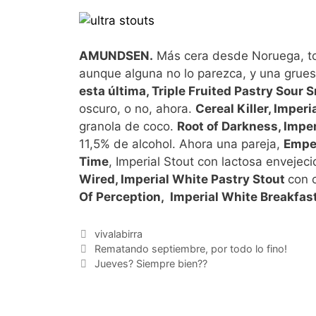
AMUNDSEN.
Más cera desde Noruega, tod
aunque alguna no lo parezca, y una grues
esta última, Triple Fruited Pastry Sour 
oscuro, o no, ahora.
Cereal Killer, Imperi
granola de coco.
Root of Darkness, Imper
11,5% de alcohol. Ahora una pareja,
Empe
Time
, Imperial Stout con lactosa envejeci
Wired, Imperial White Pastry Stout
con 
Of Perception, Imperial White Breakfast
Categorías
vivalabirra
Rematando septiembre, por todo lo fino!
Jueves? Siempre bien??