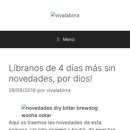
Saltar
al
contenido
Menú
Líbranos de 4 días más sin
novedades, por dios!
28/09/2016
por
vivalabirra
Aquí os traemos las novedades de esta
semana. Un lote enorme y brutal, de nivel tan