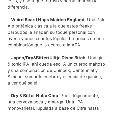
IBUs, y ese toque terroso y herbal marcan la
diferencia.
–
Weird Beard Hops Maiden England
. Una Pale
Ale británica clásica a la que estos freaks
barbudos le añaden su toque personal con
avena y unos cuantos lúpulos británicos en una
combinación que la acerca a la APA.
–
Jopen/Dry&Bitter/Uiltje Disco Bitch
. Una gin
& tonic IPA, ahí queda eso. A un cuerpo maltoso
y una combinación de Chinook, Centennial y
Simcoe, sumadle enebro y esencia de quinina,
a ver qué sale!
–
Dry & Bitter Hobo Chic
. Pues, lógicamente,
una cerveza seca y amarga. Una IIPA
monovarietal, lupulada a base de Citra hasta