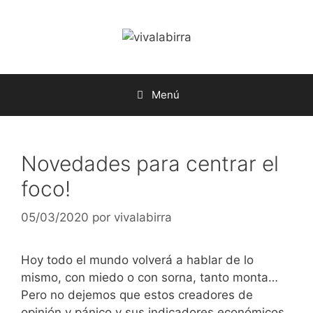
Saltar
al
contenido
Menú
Novedades para centrar el
foco!
05/03/2020
por
vivalabirra
Hoy todo el mundo volverá a hablar de lo
mismo, con miedo o con sorna, tanto monta…
Pero no dejemos que estos creadores de
opinión y pánico y sus indicadores económicos