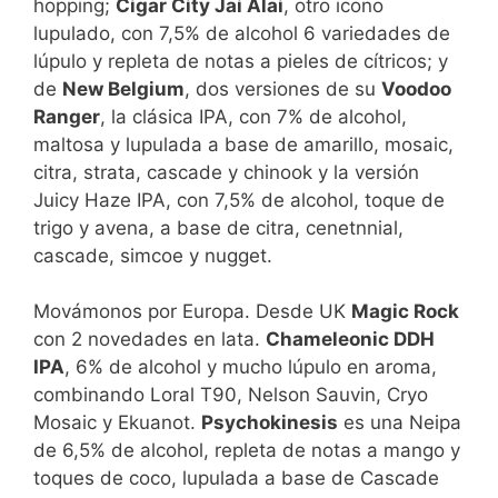
hopping;
Cigar City Jai Alai
, otro icono
lupulado, con 7,5% de alcohol 6 variedades de
lúpulo y repleta de notas a pieles de cítricos; y
de
New Belgium
, dos versiones de su
Voodoo
Ranger
, la clásica IPA, con 7% de alcohol,
maltosa y lupulada a base de amarillo, mosaic,
citra, strata, cascade y chinook y la versión
Juicy Haze IPA, con 7,5% de alcohol, toque de
trigo y avena, a base de citra, cenetnnial,
cascade, simcoe y nugget.
Movámonos por Europa. Desde UK
Magic Rock
con 2 novedades en lata.
Chameleonic DDH
IPA
, 6% de alcohol y mucho lúpulo en aroma,
combinando Loral T90, Nelson Sauvin, Cryo
Mosaic y Ekuanot.
Psychokinesis
es una Neipa
de 6,5% de alcohol, repleta de notas a mango y
toques de coco, lupulada a base de Cascade