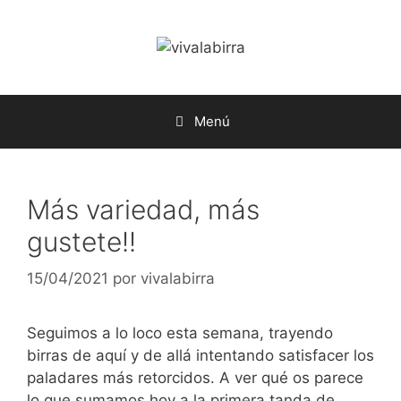
Saltar
al
contenido
Menú
Más variedad, más
gustete!!
15/04/2021
por
vivalabirra
Seguimos a lo loco esta semana, trayendo
birras de aquí y de allá intentando satisfacer los
paladares más retorcidos. A ver qué os parece
lo que sumamos hoy a la primera tanda de