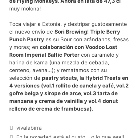
de Flying Monkeys. Ahora en lata de 47,3 cl
muy molona!
Toca viajar a Estonia, y destripar gustosamente
el nuevo envío de
Sori Brewing
!
Triple Berry
Punch Pastry
es su Sour con arándanos, fresas
y moras; en
colaboración con Voodoo Lost
Room Imperial Baltic Porter
con caramelo y
harina de kama (una mezcla de cebada,
centeno, avena…); y rematamos con su
selección de
pastry stouts, la Hybrid Treats en
4 versiones (vol.1 rollito de canela y café, vol.2
gofre belga y sirope de arce, vol.3 tarta de
manzana y crema de vainilla y vol.4 donut
relleno de crema de frambuesa)
.
Categorías
vivalabirra
En la novedad está el gusto… o lo que sea!!