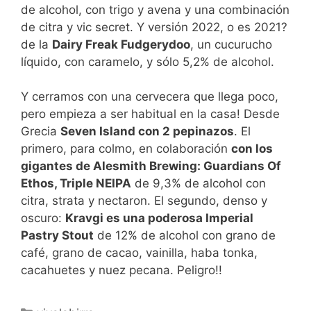
de alcohol, con trigo y avena y una combinación
de citra y vic secret. Y versión 2022, o es 2021?
de la
Dairy Freak Fudgerydoo
, un cucurucho
líquido, con caramelo, y sólo 5,2% de alcohol.
Y cerramos con una cervecera que llega poco,
pero empieza a ser habitual en la casa! Desde
Grecia
Seven Island con 2 pepinazos
. El
primero, para colmo, en colaboración
con los
gigantes de Alesmith Brewing: Guardians Of
Ethos, Triple NEIPA
de 9,3% de alcohol con
citra, strata y nectaron. El segundo, denso y
oscuro:
Kravgi es una poderosa Imperial
Pastry Stout
de 12% de alcohol con grano de
café, grano de cacao, vainilla, haba tonka,
cacahuetes y nuez pecana. Peligro!!
Categorías