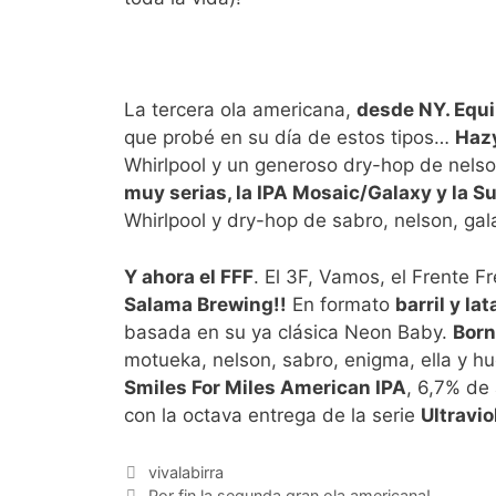
La tercera ola americana,
desde NY. Equi
que probé en su día de estos tipos…
Haz
Whirlpool y un generoso dry-hop de nelson
muy serias, la IPA Mosaic/Galaxy y la Su
Whirlpool y dry-hop de sabro, nelson, gala
Y ahora el FFF
. El 3F, Vamos, el Frente 
Salama Brewing!!
En formato
barril y la
basada en su ya clásica Neon Baby.
Born
motueka, nelson, sabro, enigma, ella y hue
Smiles For Miles American IPA
, 6,7% de
con la octava entrega de la serie
Ultravio
Categorías
vivalabirra
Por fin la segunda gran ola americana!