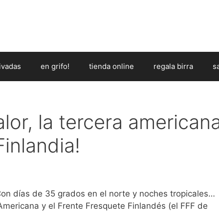
ivadas
en grifo!
tienda online
regala birra
s
alor, la tercera american
Finlandia!
n días de 35 grados en el norte y noches tropicales…
Americana y el Frente Fresquete Finlandés (el FFF de