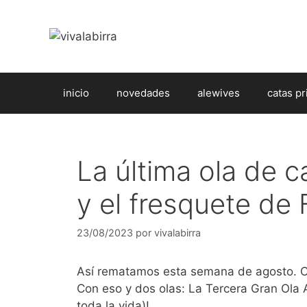
Saltar
al
contenido
inicio
novedades
alewives
catas pr
La última ola de c
y el fresquete de 
23/08/2023
por
vivalabirra
Así rematamos esta semana de agosto. Co
Con eso y dos olas: La Tercera Gran Ola 
toda la vida)!