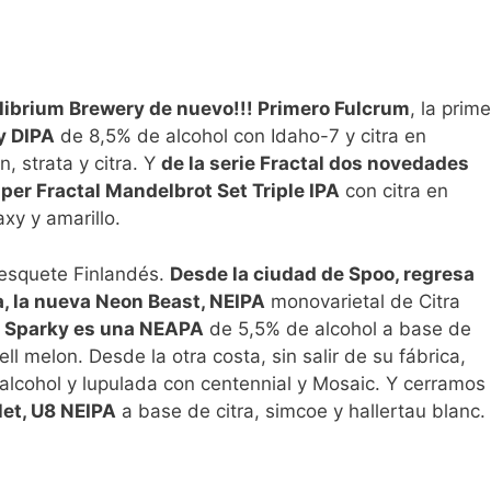
librium Brewery de nuevo!!! Primero Fulcrum
, la prim
y DIPA
de 8,5% de alcohol con Idaho-7 y citra en
, strata y citra. Y
de la serie Fractal dos novedades
per Fractal Mandelbrot Set Triple IPA
con citra en
xy y amarillo.
Fresquete Finlandés.
Desde la ciudad de Spoo, regresa
ta, la nueva Neon Beast, NEIPA
monovarietal de Citra
 Sparky es una NEAPA
de 5,5% de alcohol a base de
ll melon. Desde la otra costa, sin salir de su fábrica,
 alcohol y lupulada con centennial y Mosaic. Y cerramos
let, U8 NEIPA
a base de citra, simcoe y hallertau blanc.