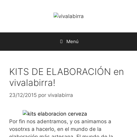
Saltar
al
contenido
Menú
KITS DE ELABORACIÓN en
vivalabirra!
23/12/2015
por
vivalabirra
Por fin nos adentramos, y os animamos a
vosotrxs a hacerlo, en el mundo de la
elaboración más artesana. El mundo de la