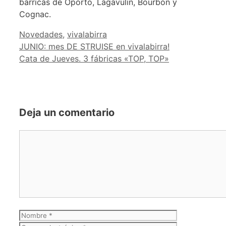
barricas de Oporto, Lagavulin, Bourbon y
Cognac.
Categorías
Novedades
,
vivalabirra
JUNIO: mes DE STRUISE en vivalabirra!
Cata de Jueves. 3 fábricas «TOP, TOP»
Deja un comentario
Comentario
Nombre
Correo