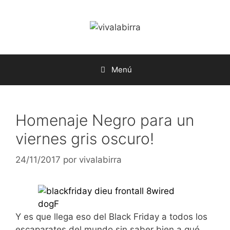
Saltar
al
contenido
Menú
Homenaje Negro para un
viernes gris oscuro!
24/11/2017
por
vivalabirra
Y es que llega eso del Black Friday a todos los
escaparates del mundo sin saber bien a qué