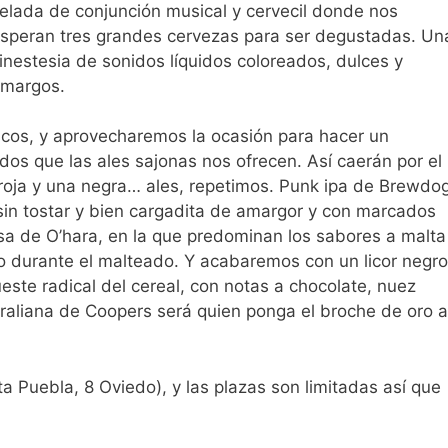
elada de conjunción musical y cervecil donde nos
speran tres grandes cervezas para ser degustadas. Un
inestesia de sonidos líquidos coloreados, dulces y
margos.
ánicos, y aprovecharemos la ocasión para hacer un
ados que las ales sajonas nos ofrecen. Así caerán por el
 roja y una negra… ales, repetimos. Punk ipa de Brewdo
 sin tostar y bien cargadita de amargor y con marcados
desa de O’hara, en la que predominan los sabores a malta
 durante el malteado. Y acabaremos con un licor negro
ste radical del cereal, con notas a chocolate, nuez
traliana de Coopers será quien ponga el broche de oro a
ta Puebla, 8 Oviedo), y las plazas son limitadas así que