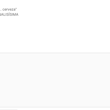
… cerveza”
INALISÍSIMA