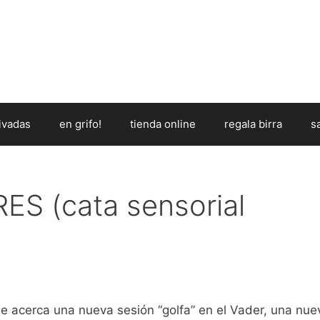
ivadas
en grifo!
tienda online
regala birra
s
S (cata sensorial
e acerca una nueva sesión “golfa” en el Vader, una nue