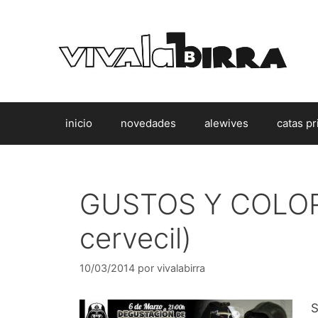
Saltar
al
contenido
inicio
novedades
alewives
catas pr
GUSTOS Y COLORE
cervecil)
10/03/2014
por
vivalabirra
S