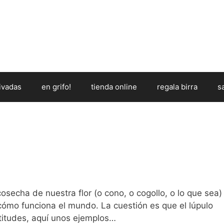
ivadas
en grifo!
tienda online
regala birra
s
osecha de nuestra flor (o cono, o cogollo, o lo que sea)
cómo funciona el mundo. La cuestión es que el lúpulo
titudes, aquí unos ejemplos…