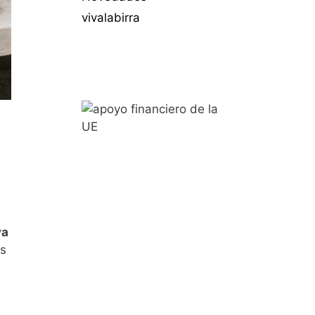
vivalabirra
va
os