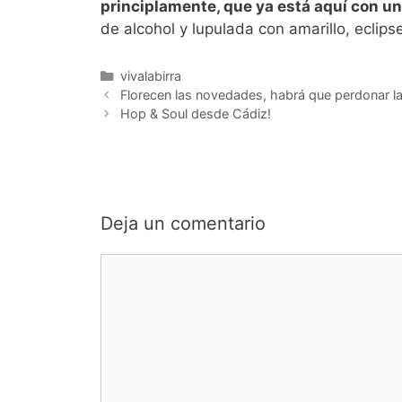
principlamente, que ya está aquí con u
de alcohol y lupulada con amarillo, eclips
Categorías
vivalabirra
Florecen las novedades, habrá que perdonar las
Hop & Soul desde Cádiz!
Deja un comentario
Comentario