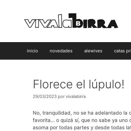
Saltar
al
contenido
inicio
novedades
alewives
catas pr
Florece el lúpulo!
29/03/2023
por
vivalabirra
No, tranquilidad, no se ha adelantado la c
favorita… o quizá sí, que no sabe ya uno 
asoma por todas partes y desde todas la