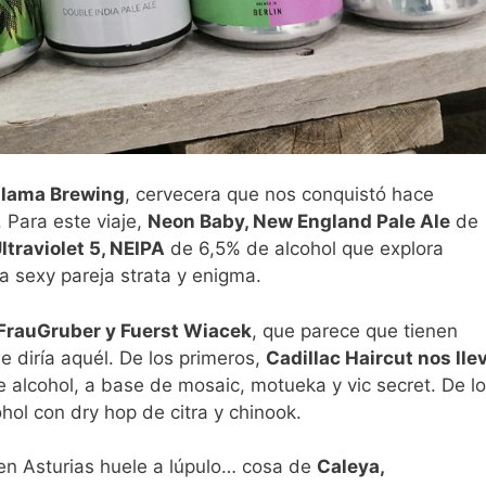
alama Brewing
, cervecera que nos conquistó hace
 Para este viaje,
Neon Baby, New England Pale Ale
de
ltraviolet 5, NEIPA
de 6,5% de alcohol que explora
a sexy pareja strata y enigma.
FrauGruber y Fuerst Wiacek
, que parece que tienen
e diría aquél. De los primeros,
Cadillac Haircut nos lle
e alcohol, a base de mosaic, motueka y vic secret. De l
ol con dry hop de citra y chinook.
n en Asturias huele a lúpulo… cosa de
Caleya,