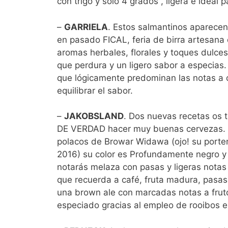
con trigo y solo 4 grados , ligera e ideal
–
GARRIELA
. Estos salmantinos aparecen 
en pasado FICAL, feria de birra artesan
aromas herbales, florales y toques dulce
que perdura y un ligero sabor a especias
que lógicamente predominan las notas a 
equilibrar el sabor.
–
JAKOBSLAND
. Dos nuevas recetas os 
DE VERDAD hacer muy buenas cervezas.
polacos de Browar Widawa (ojo! su porte
2016) su color es Profundamente negro y
notarás melaza con pasas y ligeras nota
que recuerda a café, fruta madura, pas
una brown ale con marcadas notas a fruto
especiado gracias al empleo de rooibos e