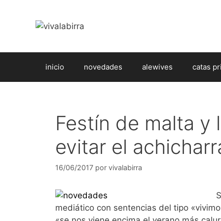
Saltar
al
contenido
inicio
novedades
alewives
catas pr
Festín de malta y 
evitar el achichar
16/06/2017
por
vivalabirra
S
mediático con sentencias del tipo «vivimo
«se nos viene encima el verano más caluro