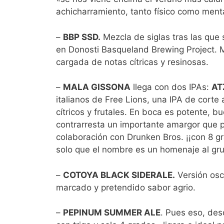
achicharramiento, tanto físico como menta
–
BBP SSD.
Mezcla de siglas tras las que
en Donosti Basqueland Brewing Project. 
cargada de notas cítricas y resinosas.
–
MALA GISSONA
llega con dos IPAs:
AT
italianos de Free Lions, una IPA de corte
cítricos y frutales. En boca es potente,
contrarresta un importante amargor que p
colaboración con Drunken Bros. ¡¡con 8 g
solo que el nombre es un homenaje al g
–
COTOYA BLACK SIDERALE.
Versión osc
marcado y pretendido sabor agrio.
–
PEPINUM SUMMER ALE
. Pues eso, des