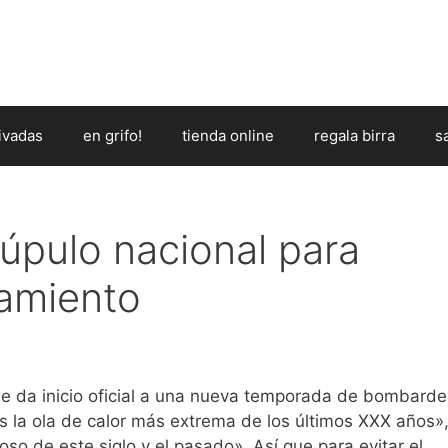
ivadas
en grifo!
tienda online
regala birra
s
lúpulo nacional para
ramiento
e da inicio oficial a una nueva temporada de bombard
s la ola de calor más extrema de los últimos XXX años»,
so de este siglo y el pasado». Así que para evitar el