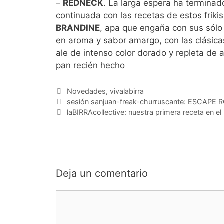
–
REDNECK
. La larga espera ha termina
continuada con las recetas de estos frik
BRANDINE
, apa que engaña con sus sólo
en aroma y sabor amargo, con las clásicas 
ale de intenso color dorado y repleta de
pan recién hecho
Categorías
Novedades
,
vivalabirra
sesión sanjuan-freak-churruscante: ESCAPE
laBIRRAcollective: nuestra primera receta en e
Deja un comentario
Comentario