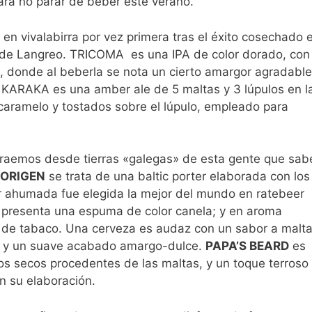
 para no parar de beber este verano.
en vivalabirra por vez primera tras el éxito cosechado 
a de Langreo. TRICOMA es una IPA de color dorado, con
s, donde al beberla se nota un cierto amargor agradable
. KARAKA es una amber ale de 5 maltas y 3 lúpulos en l
caramelo y tostados sobre el lúpulo, empleado para
traemos desde tierras «galegas» de esta gente que sab
ORIGEN
se trata de una baltic porter elaborada con los
r ahumada fue elegida la mejor del mundo en ratebeer
 presenta una espuma de color canela; y en aroma
s de tabaco. Una cerveza es audaz con un sabor a malt
as y un suave acabado amargo-dulce.
PAPA’S BEARD
es
s secos procedentes de las maltas, y un toque terroso
n su elaboración.