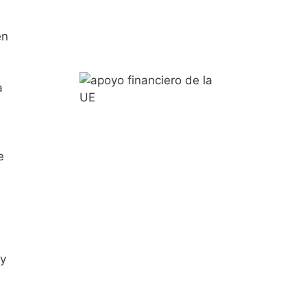
en
a
e
a
 y