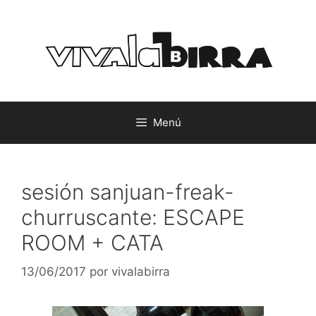
Saltar
al
contenido
Menú
sesión sanjuan-freak-
churruscante: ESCAPE
ROOM + CATA
13/06/2017
por
vivalabirra