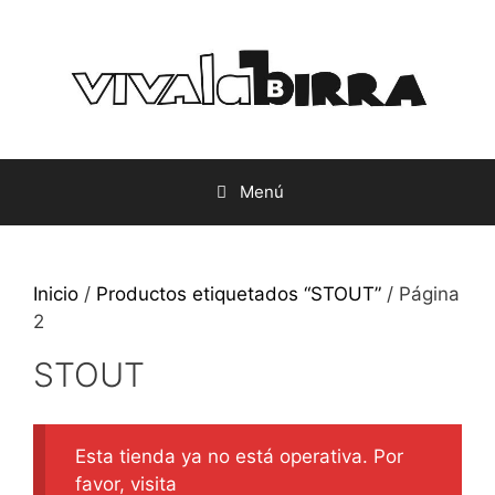
Saltar
al
contenido
Menú
Inicio
/
Productos etiquetados “STOUT”
/ Página
2
STOUT
Esta tienda ya no está operativa. Por
favor, visita