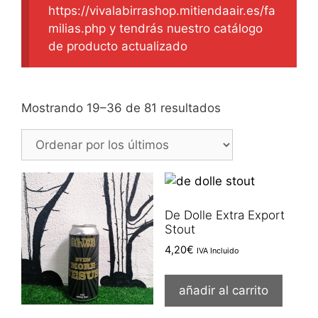
https://vivalabirrashop.mitiendaair.es/fa
milias.php y tendrás nuestro catálogo
de producto actualizado
Ordenado
Mostrando 19–36 de 81 resultados
por
los
últimos
De Dolle Extra Export
Stout
4,20
€
IVA Incluido
añadir al carrito