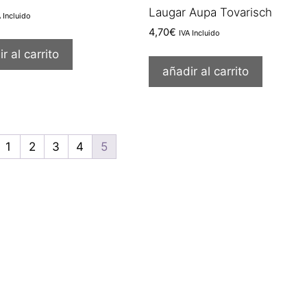
Laugar Aupa Tovarisch
A Incluido
4,70
€
IVA Incluido
r al carrito
añadir al carrito
1
2
3
4
5