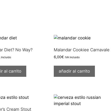
ar Diet? No Way?
Malandar Cookiee Carnavale
6,00
€
A Incluido
IVA Incluido
r al carrito
añadir al carrito
er’s Cream Stout