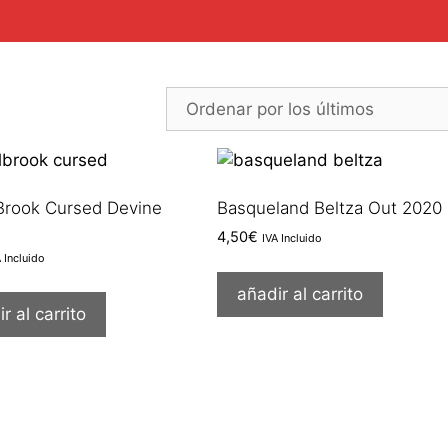
ado
 Brook Cursed Devine
Basqueland Beltza Out 2020
4,50
€
IVA Incluido
A Incluido
añadir al carrito
r al carrito