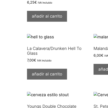
6,25
€
IVA Incluido
añadir al carrito
La Calavera/Drunken Hell To
Maland
Glass
6,00
€
IV
7,00
€
IVA Incluido
añadi
añadir al carrito
Youngs Double Chocolate
St. Pet