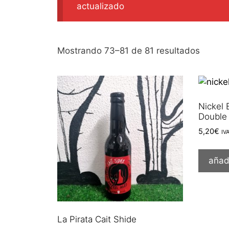
actualizado
Orden
Mostrando 73–81 de 81 resultados
por
los
últimos
Nickel
Double
5,20
€
IV
añadi
La Pirata Cait Shide