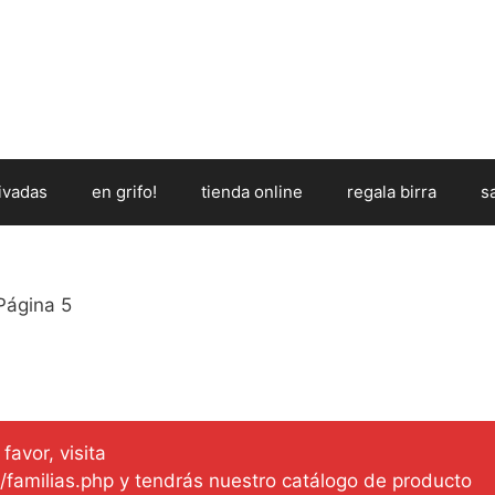
ivadas
en grifo!
tienda online
regala birra
s
Página 5
favor, visita
es/familias.php y tendrás nuestro catálogo de producto