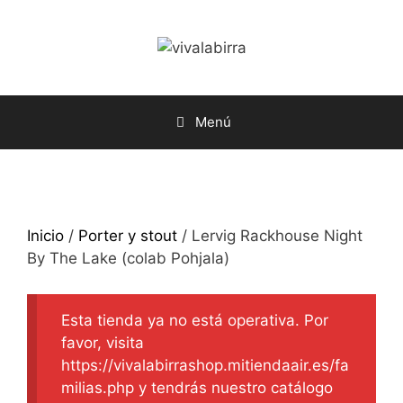
Saltar
al
contenido
Menú
Inicio
/
Porter y stout
/ Lervig Rackhouse Night
By The Lake (colab Pohjala)
Esta tienda ya no está operativa. Por
favor, visita
https://vivalabirrashop.mitiendaair.es/fa
milias.php y tendrás nuestro catálogo