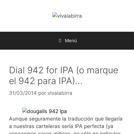
Saltar
al
contenido
Menú
Dial 942 for IPA (o marque
el 942 para IPA)…
31/03/2014
por
vivalabirra
Aunque seguramente la traducción que llegaría
a nuestras carteleras sería IPA perfecta (ya
conocemos casos míticos, no sólo en películas