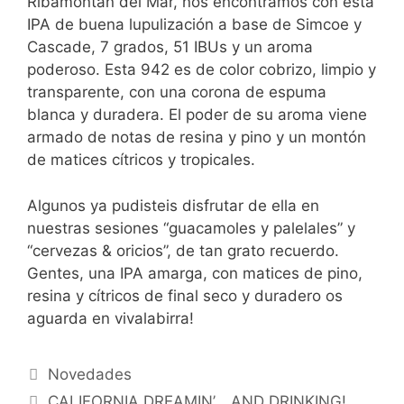
Ribamontán del Mar, nos encontramos con esta
IPA de buena lupulización a base de Simcoe y
Cascade, 7 grados, 51 IBUs y un aroma
poderoso. Esta 942 es de color cobrizo, limpio y
transparente, con una corona de espuma
blanca y duradera. El poder de su aroma viene
armado de notas de resina y pino y un montón
de matices cítricos y tropicales.
Algunos ya pudisteis disfrutar de ella en
nuestras sesiones “guacamoles y palelales” y
“cervezas & oricios”, de tan grato recuerdo.
Gentes, una IPA amarga, con matices de pino,
resina y cítricos de final seco y duradero os
aguarda en vivalabirra!
Categorías
Novedades
CALIFORNIA DREAMIN’… AND DRINKING!