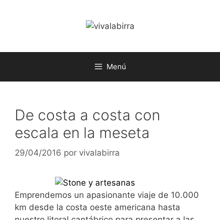
Saltar
al
contenido
Menú
De costa a costa con
escala en la meseta
29/04/2016
por
vivalabirra
Emprendemos un apasionante viaje de 10.000
km desde la costa oeste americana hasta
nuestro litoral cantábrico para presentar a las