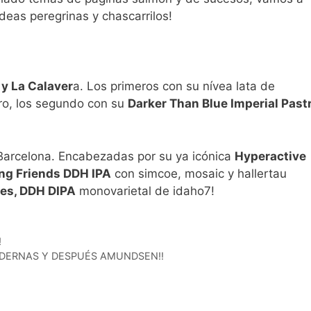
ideas peregrinas y chascarrilos!
y La Calaver
a. Los primeros con su nívea lata de
ro, los segundo con su
Darker Than Blue Imperial Past
arcelona. Encabezadas por su ya icónica
Hyperactive
ng Friends DDH IPA
con simcoe, mosaic y hallertau
ses, DDH DIPA
monovarietal de idaho7!
!
ODERNAS Y DESPUÉS AMUNDSEN!!