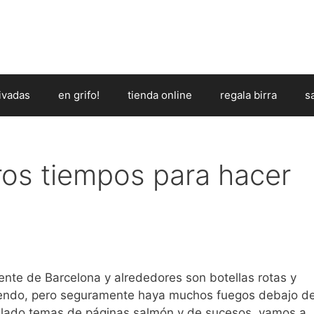
ivadas
en grifo!
tienda online
regala birra
s
ros tiempos para hacer
ente de Barcelona y alrededores son botellas rotas y
iendo, pero seguramente haya muchos fuegos debajo d
 lado temas de páginas salmón y de sucesos, vamos a