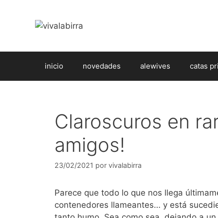
Saltar
al
contenido
inicio
novedades
alewives
catas pr
Claroscuros en ra
amigos!
23/02/2021
por
vivalabirra
Parece que todo lo que nos llega últimam
contenedores llameantes… y está suced
tanto humo. Sea como sea, dejando a un