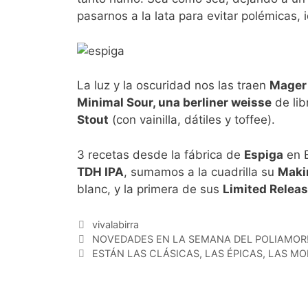
pasarnos a la lata para evitar polémicas, 
La luz y la oscuridad nos las traen
Mager 
Minimal Sour, una berliner weisse
de lib
Stout
(con vainilla, dátiles y toffee).
3 recetas desde la fábrica de
Espiga
en B
TDH IPA
, sumamos a la cuadrilla su
Maki
blanc, y la primera de sus
Limited Relea
Categorías
vivalabirra
NOVEDADES EN LA SEMANA DEL POLIAMOR
ESTÁN LAS CLÁSICAS, LAS ÉPICAS, LAS M