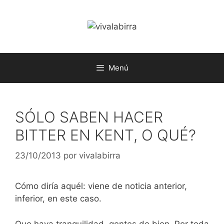
Saltar
al
contenido
Menú
SÓLO SABEN HACER
BITTER EN KENT, O QUÉ?
23/10/2013
por
vivalabirra
Cómo diría aquél: viene de noticia anterior,
inferior, en este caso.
Que haya tranquilidad, gentes de bien. Por toda