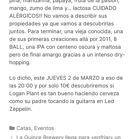
piña, mandarina, papaya, fruta de la pasión,
mango, zumo de lima y… lactosa CUIDADO
ALÉRGICOS!! No vamos a describir sus
propiedades ya que vamos a descubrirlas
juntos. Para terminar, una vieja conocida, una
de sus primeras creaciones allá por 2011, 8
BALL, una IPA con centeno oscura y maltosa
pero de final amargo gracias a un intenso dry-
hopping.
Lo dicho, este JUEVES 2 de MARZO a eso de
las 20:00 y por solo 10€ descubriremos si
Logan Plant es tan bueno haciendo cerveza
como su padre tocando la guitarra en Led
Zeppelin.
Categorías
Catas
,
Eventos
La Quince Brewery llega para «enfriar» un