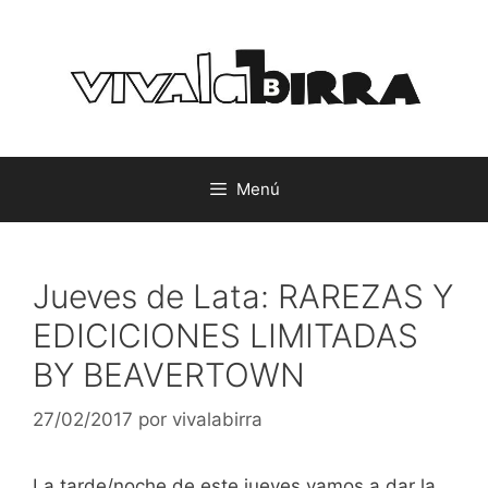
Saltar
al
contenido
Menú
Jueves de Lata: RAREZAS Y
EDICICIONES LIMITADAS
BY BEAVERTOWN
27/02/2017
por
vivalabirra
La tarde/noche de este jueves vamos a dar la