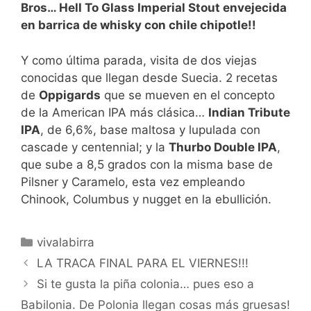
Bros… Hell To Glass Imperial Stout envejecida
en barrica de whisky con chile chipotle!!
Y como última parada, visita de dos viejas
conocidas que llegan desde Suecia. 2 recetas
de
Oppigards
que se mueven en el concepto
de la American IPA más clásica…
Indian Tribute
IPA
, de 6,6%, base maltosa y lupulada con
cascade y centennial; y la
Thurbo Double IPA
,
que sube a 8,5 grados con la misma base de
Pilsner y Caramelo, esta vez empleando
Chinook, Columbus y nugget en la ebullición.
Categorías
vivalabirra
LA TRACA FINAL PARA EL VIERNES!!!
Si te gusta la piña colonia… pues eso a
Babilonia. De Polonia llegan cosas más gruesas!