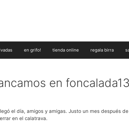
ivadas
en grifo!
tienda online
regala birra
s
rancamos en foncalada13
legó el día, amigos y amigas. Justo un mes después de
errar en el calatrava.