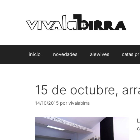
Saltar
al
contenido
inicio
novedades
alewives
catas pr
15 de octubre, ar
14/10/2015
por
vivalabirra
L
c