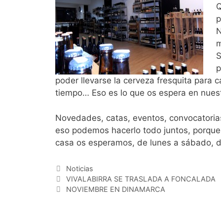
Q
p
N
m
S
p
poder llevarse la cerveza fresquita para c
tiempo… Eso es lo que os espera en nues
Novedades, catas, eventos, convocatorias
eso podemos hacerlo todo juntos, porque 
casa os esperamos, de lunes a sábado, d
Categorías
Noticias
VIVALABIRRA SE TRASLADA A FONCALADA
NOVIEMBRE EN DINAMARCA