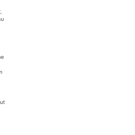
,
su
me
n
ut