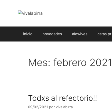
Saltar
al
contenido
inicio
novedades
alewives
catas pr
Mes:
febrero 202
Todxs al refectorio!!
09/02/2021
por
vivalabirra