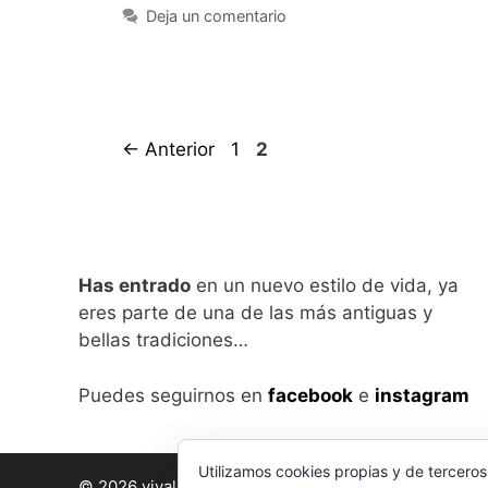
Deja un comentario
Página
Página
←
Anterior
1
2
Has entrado
en un nuevo estilo de vida, ya
eres parte de una de las más antiguas y
bellas tradiciones…
Puedes seguirnos en
facebook
e
instagram
Utilizamos cookies propias y de terceros
© 2026 vivalabirra
• Creado con
GeneratePress