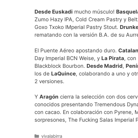
Desde Euskadi
mucho músculo!
Basquel
Zumo Hazy IPA, Cold Cream Pastry y Beltz
Goxo Txoko IMperial Pastry Stout.
Drunke
rematando con la versión B.A. de su Aurre
El Puente Aéreo apostando duro.
Catala
Day Imperial BCN Weise, y
La Pirata
, con
Blackblock Bourbon.
Desde Madrid
,
Pení
los de
LaQuince
, colaborando a uno y ot
2 versiones.
Y
Aragón
cierra la selección con dos cer
conocidos presentando Tremendous Dynami
con cacao. En colaboración con Pyrene, 
sorpresones, The Fucking Salas Imperial
Categorías
vivalabirra