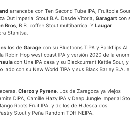
and
arrancaba con Ten Second Tube IPA, Fruitopia Sour
a Out Imperial Stout B.A. Desde Vitoria,
Garagart
con 
n Bros
, B.B. coffee Stout multibarrica. Y
Laugar
ra Stanitsa.
nes
los de
Garage
con su Bluetoons TIPA y Backflips All
 la Robin Hop west coast IPA y versión 2020 de la enor
nsula
con Una IPA casa y su Blackcurrant Kettle Sour, y
ro lado con su New World TIPA y sus Black Barley B.A. e
veceras,
Cierzo y Pyrene
. Los de Zaragoza ya viejos
te DIPA, Camille Hazy IPA y Deep Jungle Imperial Sto
Mango Roots Fruit IPA, y de los de HUesca dos
 Pastry Stout y Peña Random TDH NEIPA.