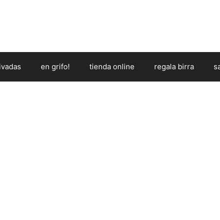
ivadas
en grifo!
tienda online
regala birra
s
1