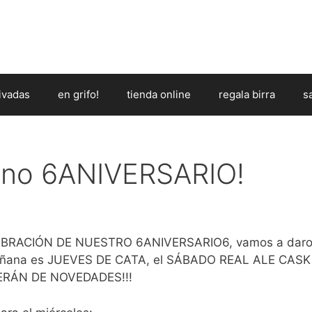
ivadas
en grifo!
tienda online
regala birra
s
eno 6ANIVERSARIO!
EBRACIÓN DE NUESTRO 6ANIVERSARIO6, vamos a dar
añana es JUEVES DE CATA, el SÁBADO REAL ALE CASK
SERÁN DE NOVEDADES!!!