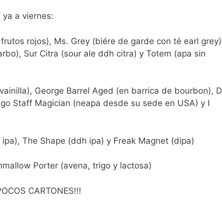
 ya a viernes:
rutos rojos), Ms. Grey (biére de garde con té earl grey)
bo), Sur Citra (sour ale ddh citra) y Totem (apa sin
vainilla), George Barrel Aged (en barrica de bourbon), D
ego Staff Magician (neapa desde su sede en USA) y I
 ipa), The Shape (ddh ipa) y Freak Magnet (dipa)
mallow Porter (avena, trigo y lactosa)
POCOS CARTONES!!!