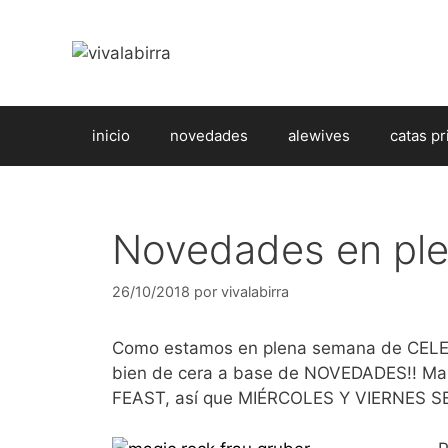
Saltar
al
contenido
inicio
novedades
alewives
catas pr
Novedades en pl
26/10/2018
por
vivalabirra
Como estamos en plena semana de CEL
bien de cera a base de NOVEDADES!! M
FEAST, así que MIÉRCOLES Y VIERNES 