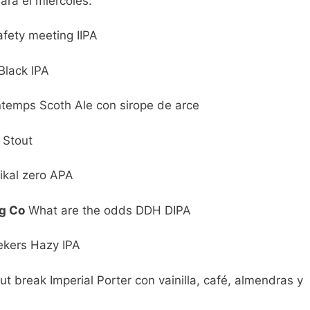
ara el miércoles:
safety meeting IIPA
lack IPA
temps Scoth Ale con sirope de arce
 Stout
ikal zero APA
g Co
What are the odds DDH DIPA
ekers Hazy IPA
t break Imperial Porter con vainilla, café, almendras y