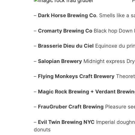
P
–
Dark Horse Brewing Co
. Smells like a 
–
Cromarty Brewing Co
Black hop Down B
–
Brasserie Dieu du Ciel
Equinoxe du prin
–
Salopian Brewery
Midnight express Dry
–
Flying Monkeys Craft Brewery
Theoret
–
Magic Rock Brewing + Verdant Brewin
–
FrauGruber Craft Brewing
Pleasure se
–
Evil Twin Brewing NYC
Imperial doughnu
donuts