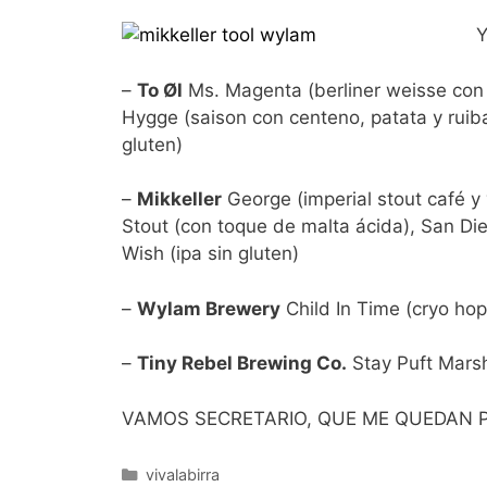
Y
–
To Øl
Ms. Magenta (berliner weisse con f
Hygge (saison con centeno, patata y ruibar
gluten)
–
Mikkeller
George (imperial stout café y 
Stout (con toque de malta ácida), San Di
Wish (ipa sin gluten)
–
Wylam Brewery
Child In Time (cryo hop
–
Tiny Rebel Brewing Co.
Stay Puft Marsh
VAMOS SECRETARIO, QUE ME QUEDAN 
Categorías
vivalabirra