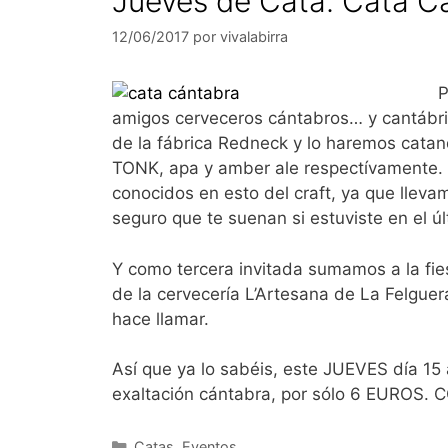
Jueves de Cata. Cata Ca
12/06/2017
por
vivalabirra
P
amigos cerveceros cántabros… y cantábri
de la fábrica Redneck y lo haremos cat
TONK, apa y amber ale respectívamente. F
conocidos en esto del craft, ya que llev
seguro que te suenan si estuviste en el últ
Y como tercera invitada sumamos a la fie
de la cervecería L’Artesana de La Felguer
hace llamar.
Así que ya lo sabéis, este JUEVES día 15
exaltación cántabra, por sólo 6 EUROS. 
Categorías
Catas
,
Eventos