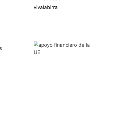
vivalabirra
s