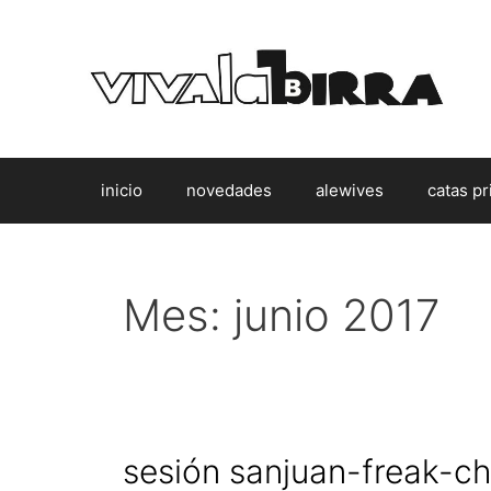
Saltar
al
contenido
inicio
novedades
alewives
catas pr
Mes:
junio 2017
sesión sanjuan-freak-