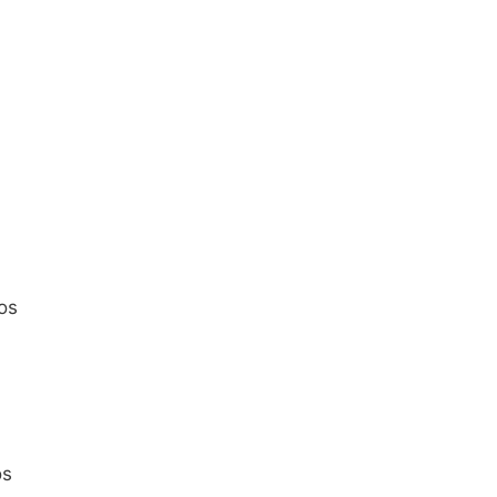
os
os