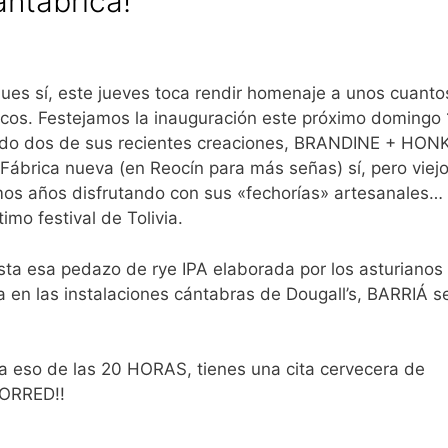
ntábrica!
ues sí, este jueves toca rendir homenaje a unos cuanto
cos. Festejamos la inauguración este próximo domingo 
ando dos de sus recientes creaciones, BRANDINE + HON
ábrica nueva (en Reocín para más señas) sí, pero viej
amos años disfrutando con sus «fechorías» artesanales…
imo festival de Tolivia.
sta esa pedazo de rye IPA elaborada por los asturianos
a en las instalaciones cántabras de Dougall’s, BARRIÁ s
 a eso de las 20 HORAS, tienes una cita cervecera de
CORRED!!