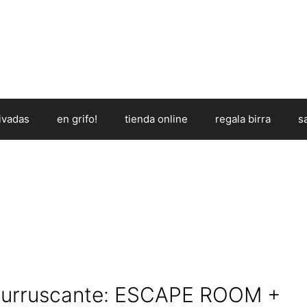
ivadas
en grifo!
tienda online
regala birra
s
churruscante: ESCAPE ROOM +