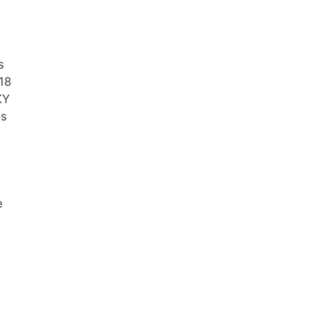
s
18
KY
os
e