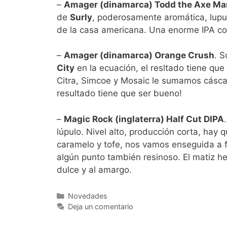
–
Amager (dinamarca) Todd the Axe Ma
de
Surly
, poderosamente aromática, lupu
de la casa americana. Una enorme IPA co
–
Amager (dinamarca) Orange Crush
. S
City
en la ecuación, el resltado tiene que
Citra, Simcoe y Mosaic le sumamos cásca
resultado tiene que ser bueno!
–
Magic Rock (inglaterra) Half Cut DIPA
lúpulo. Nivel alto, producción corta, hay
caramelo y tofe, nos vamos enseguida a 
algún punto también resinoso. El matiz h
dulce y al amargo.
Categorías
Novedades
Deja un comentario