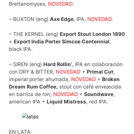
Brettanomyces,
NOVEDAD
.
– BUXTON (eng)
Axe Edge
, IPA,
NOVEDAD
.
– THE KERNEL (eng)
Export Stout London 1890
+
Export India Porter Simcoe Centennial
,
black IPA.
– SIREN (eng)
Hard Rollin’
, IPA en colaboración
con DRY & BITTER,
NOVEDAD
+
Primal Cut
,
imperial porter ahumada,
NOVEDAD
+
Broken
Dream Rum Coffee,
stout con café envejecida
en barrica de ron,
NOVEDAD
+
Soundwave
,
american IPA +
Liquid Mistress
, red IPA.
EN LATA: