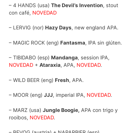
– 4 HANDS (usa)
The Devil’s Invention
, stout
con café,
NOVEDAD
– LERVIG (nor)
Hazy Days
, new england APA.
– MAGIC ROCK (eng)
Fantasma
, IPA sin glúten.
– TIBIDABO (esp)
Mandanga
, session IPA,
NOVEDAD
+
Ataraxia
, APA,
NOVEDAD
.
– WILD BEER (eng)
Fresh
, APA.
– MOOR (eng)
JJJ
, imperial IPA,
NOVEDAD
.
– MARZ (usa)
Jungle Boogie,
APA con trigo y
rooibos,
NOVEDAD
.
– BEVOG (austria) + NAPARBIER (esp)