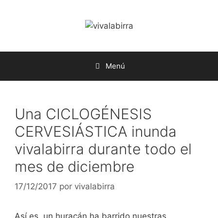
Saltar
al
contenido
Menú
Una CICLOGÉNESIS
CERVESIÁSTICA inunda
vivalabirra durante todo el
mes de diciembre
17/12/2017
por
vivalabirra
Así es, un huracán ha barrido nuestras