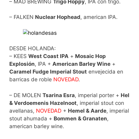
– MAD BREWING
Trigo Hoppy
, IPA con trigo.
– FALKEN
Nuclear Hophead
, american IPA.
DESDE HOLANDA:
– KEES
West Coast IPA
+
Mosaic Hop
Explosión
, IPA +
American Barley Wine
+
Caramel Fudge Imperial Stout
envejecida en
barricas de roble
NOVEDAD
.
– DE MOLEN
Tsarina Esra
, imperial porter +
Hel
& Verdoemenis Hazelnoot
, imperial stout con
avellanas,
NOVEDAD
+
Hemel & Aarde
, imperial
stout ahumada +
Bommen & Granaten
,
american barley wine.