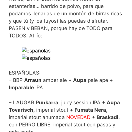
estanterías… barrido de polvo, para que
podamos llenarlas de un montón de birras ricas
y que tú (y los tuyos) las puedas disfrutar.
PASEN y BEBAN, porque hay de TODO para
TODOS. Al lío:
ESPAÑOLAS:
– BBP
Arraun
amber ale +
Aupa
pale ape +
Imparable
IPA.
– LAUGAR
Punkarra
, juicy session IPA +
Aupa
Tovarisch,
imperial stout +
Fumata Nera,
imperial stout ahumada
NOVEDAD
+
Braskadi
,
con PERRO LIBRE, imperial stout con pasas y
palo santo.