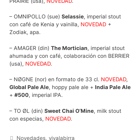
PRAIRIE (usa),
NOVEDAD
.
– OMNIPOLLO (sue)
Selassie
, imperial stout
con café de Kenia y vainilla,
NOVEDAD
+
Zodiak, apa.
– AMAGER (din)
The Mortician
, imperial stout
ahumada y con café, colaboración con BERRIER
(usa),
NOVEDAD
.
– NØGNE (nor) en formato de 33 cl.
NOVEDAD
,
Global Pale Ale
, hoppy pale ale +
India Pale Ale
+
#500
, imperial IPA.
– TO ØL (din)
Sweet Chai O’Mine
, milk stout
con especias,
NOVEDAD
.
Categorías
Novedades
,
vivalabirra