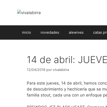
Saltar
al
contenido
inicio
novedades
alewives
catas pr
14 de abril: JUE
12/04/2016
por
vivalabirra
Para este jueves, 14 de abril, hemos con
de descubrimiento y hechicería que se mu
familia stout, cada una con un enfoque p