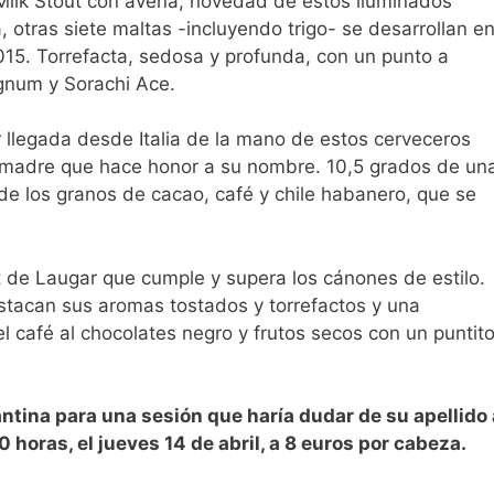
k Stout con avena, novedad de estos iluminados
otras siete maltas -incluyendo trigo- se desarrollan e
15. Torrefacta, sedosa y profunda, con un punto a
agnum y Sorachi Ace.
legada desde Italia de la mano de estos cerveceros
smadre que hace honor a su nombre. 10,5 grados de un
de los granos de cacao, café y chile habanero, que se
de Laugar que cumple y supera los cánones de estilo.
stacan sus aromas tostados y torrefactos y una
 café al chocolates negro y frutos secos con un puntit
antina para una sesión que haría dudar de su apellido 
 horas, el jueves 14 de abril, a 8 euros por cabeza.