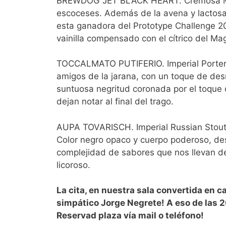
BREWDOG JET BLACK HEART. Cremosa Mil
escoceses. Además de la avena y lactosa, 
esta ganadora del Prototype Challenge 20
vainilla compensado con el cítrico del M
TOCCALMATO PUTIFERIO. Imperial Porter l
amigos de la jarana, con un toque de de
suntuosa negritud coronada por el toque 
dejan notar al final del trago.
AUPA TOVARISCH. Imperial Russian Stout 
Color negro opaco y cuerpo poderoso, de
complejidad de sabores que nos llevan del
licoroso.
La cita, en nuestra sala convertida en c
simpático Jorge Negrete! A eso de las 20
Reservad plaza vía mail o teléfono!