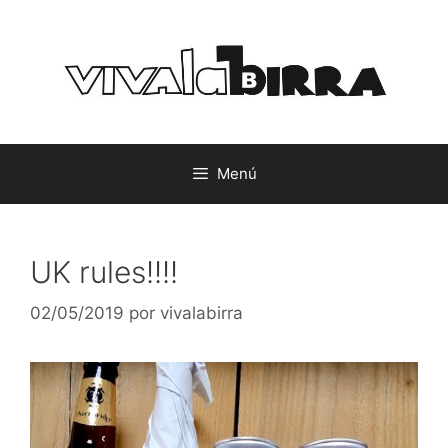
Saltar
al
contenido
Menú
UK rules!!!!
02/05/2019
por
vivalabirra