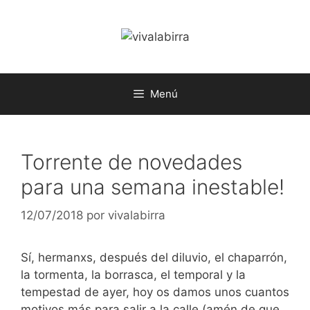
Saltar
al
contenido
Menú
Torrente de novedades
para una semana inestable!
12/07/2018
por
vivalabirra
Sí, hermanxs, después del diluvio, el chaparrón,
la tormenta, la borrasca, el temporal y la
tempestad de ayer, hoy os damos unos cuantos
motivos más para salir a la calle (amén de que