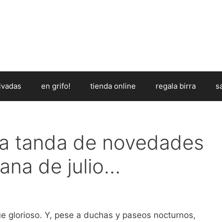
ivadas
en grifo!
tienda online
regala birra
s
era tanda de novedades
mana de julio…
e glorioso. Y, pese a duchas y paseos nocturnos,