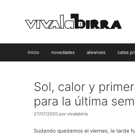
Saltar
al
contenido
inicio
novedades
alewives
catas pr
Sol, calor y prim
para la última se
27/07/2020
por
vivalabirra
Sudando quedamos el viernes, la tarde fu