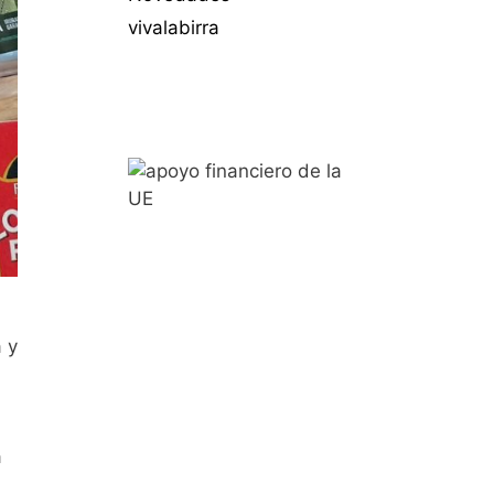
vivalabirra
a y
a