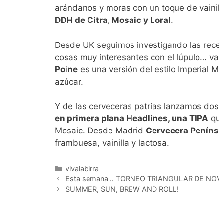
arándanos y moras con un toque de vainil
DDH de Citra, Mosaic y Loral
.
Desde UK seguimos investigando las rec
cosas muy interesantes con el lúpulo… v
Poine
es una versión del estilo Imperial Mi
azúcar.
Y de las cerveceras patrias lanzamos do
en primera plana Headlines, una TIPA
qu
Mosaic. Desde Madrid
Cervecera Penínsu
frambuesa, vainilla y lactosa.
Categorías
vivalabirra
Esta semana… TORNEO TRIANGULAR DE NO
SUMMER, SUN, BREW AND ROLL!