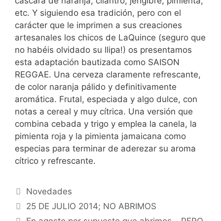
cáscara de naranja, cilantro, jengibre, pimienta,
etc. Y siguiendo esa tradición, pero con el
carácter que le imprimen a sus creaciones
artesanales los chicos de LaQuince (seguro que
no habéis olvidado su llipa!) os presentamos
esta adaptación bautizada como SAISON
REGGAE. Una cerveza claramente refrescante,
de color naranja pálido y definitivamente
aromática. Frutal, especiada y algo dulce, con
notas a cereal y muy cítrica. Una versión que
combina cebada y trigo y emplea la canela, la
pimienta roja y la pimienta jamaicana como
especias para terminar de aderezar su aroma
cítrico y refrescante.
Categorías
Novedades
25 DE JULIO 2014; NO ABRIMOS