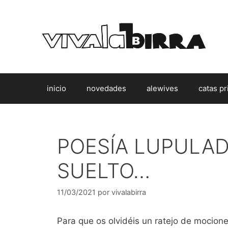
Saltar
al
contenido
inicio
novedades
alewives
catas pr
POESÍA LUPULAD
SUELTO…
11/03/2021
por
vivalabirra
Para que os olvidéis un ratejo de mocione