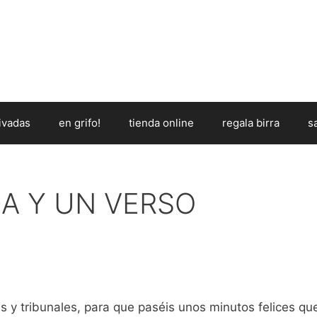
ivadas
en grifo!
tienda online
regala birra
s
A Y UN VERSO
s y tribunales, para que paséis unos minutos felices qu