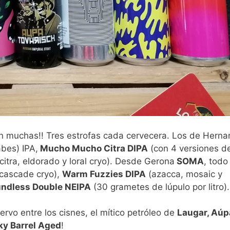
an muchas!! Tres estrofas cada cervecera. Los de Herna
bes) IPA,
Mucho Mucho Citra DIPA
(con 4 versiones de
citra, eldorado y loral cryo). Desde Gerona
SOMA
, todo
cascade cryo),
Warm Fuzzies DIPA
(azacca, mosaic y
undless Double NEIPA
(30 grametes de lúpulo por litro).
ervo entre los cisnes, el mítico petróleo de
Laugar, Aúp
ky Barrel Aged
!