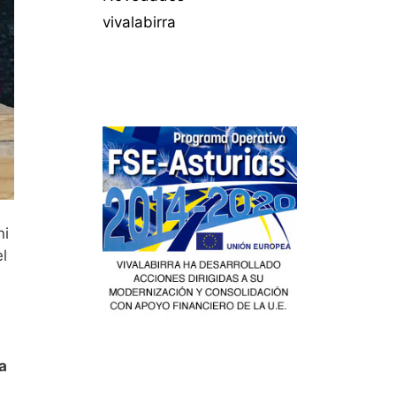
vivalabirra
ni
l
a