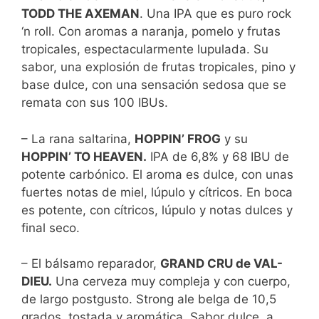
TODD THE AXEMAN
. Una IPA que es puro rock
‘n roll. Con aromas a naranja, pomelo y frutas
tropicales, espectacularmente lupulada. Su
sabor, una explosión de frutas tropicales, pino y
base dulce, con una sensación sedosa que se
remata con sus 100 IBUs.
– La rana saltarina,
HOPPIN’ FROG
y su
HOPPIN’ TO HEAVEN.
IPA de 6,8% y 68 IBU de
potente carbónico. El aroma es dulce, con unas
fuertes notas de miel, lúpulo y cítricos. En boca
es potente, con cítricos, lúpulo y notas dulces y
final seco.
– El bálsamo reparador,
GRAND CRU de VAL-
DIEU.
Una cerveza muy compleja y con cuerpo,
de largo postgusto. Strong ale belga de 10,5
grados, tostada y aromática. Sabor dulce, a