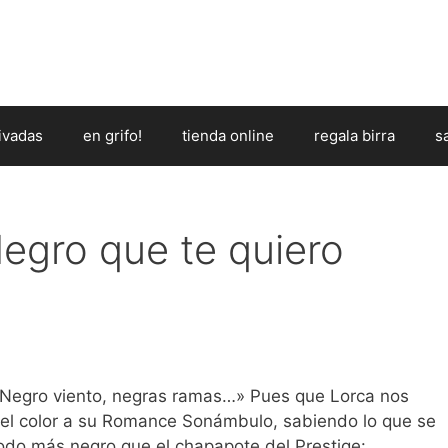
ivadas
en grifo!
tienda online
regala birra
s
egro que te quiero
Negro viento, negras ramas…» Pues que Lorca nos
el color a su Romance Sonámbulo, sabiendo lo que se
odo más negro que el chapapote del Prestige: