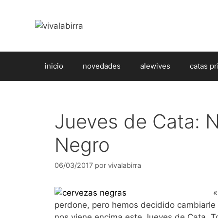
Saltar
al
contenido
inicio
novedades
alewives
catas pr
Jueves de Cata: N
Negro
06/03/2017
por
vivalabirra
«
perdone, pero hemos decidido cambiarle 
nos viene encima este Jueves de Cata. T