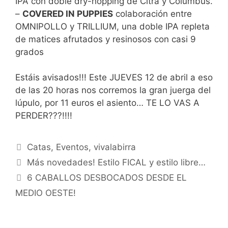
IPA con doble dry-hopping de Citra y Columbus.
–
COVERED IN PUPPIES
colaboración entre
OMNIPOLLO y TRILLIUM, una doble IPA repleta
de matices afrutados y resinosos con casi 9
grados
Estáis avisados!!! Este JUEVES 12 de abril a eso
de las 20 horas nos corremos la gran juerga del
lúpulo, por 11 euros el asiento… TE LO VAS A
PERDER???!!!!
Categorías
Catas
,
Eventos
,
vivalabirra
Más novedades! Estilo FICAL y estilo libre…
6 CABALLOS DESBOCADOS DESDE EL
MEDIO OESTE!