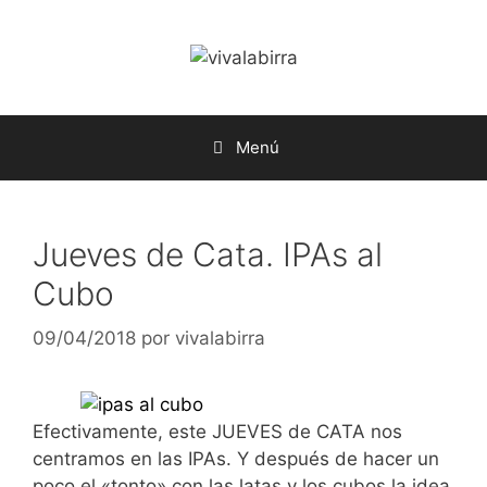
Saltar
al
contenido
Menú
Jueves de Cata. IPAs al
Cubo
09/04/2018
por
vivalabirra
Efectivamente, este JUEVES de CATA nos
centramos en las IPAs. Y después de hacer un
poco el «tonto» con las latas y los cubos la idea