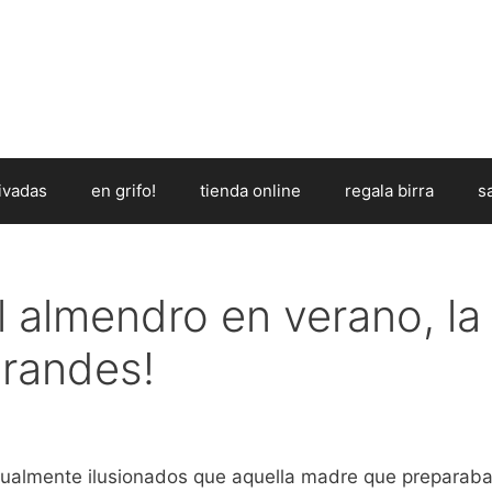
ivadas
en grifo!
tienda online
regala birra
s
l almendro en verano, la
grandes!
igualmente ilusionados que aquella madre que preparab