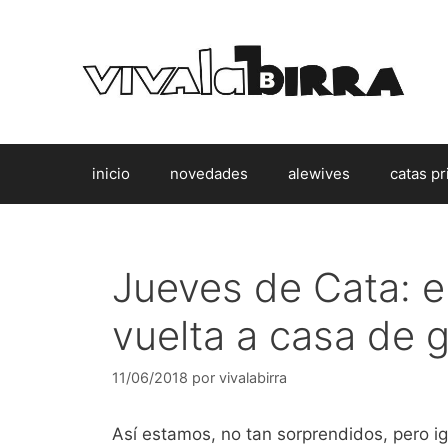
Saltar
al
contenido
inicio
novedades
alewives
catas pr
Jueves de Cata: e
vuelta a casa de 
11/06/2018
por
vivalabirra
Así estamos, no tan sorprendidos, pero 