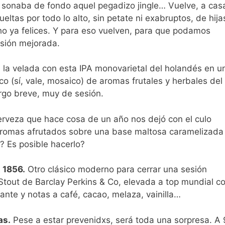
sonaba de fondo aquel pegadizo jingle… Vuelve, a cas
eltas por todo lo alto, sin petate ni exabruptos, de hija
o ya felices. Y para eso vuelven, para que podamos
rsión mejorada.
 la velada con esta IPA monovarietal del holandés en u
co (sí, vale, mosaico) de aromas frutales y herbales del
rgo breve, muy de sesión.
rveza que hace cosa de un año nos dejó con el culo
 aromas afrutados sobre una base maltosa caramelizada
? Es posible hacerlo?
 1856.
Otro clásico moderno para cerrar una sesión
 Stout de Barclay Perkins & Co, elevada a top mundial c
ante y notas a café, cacao, melaza, vainilla…
as.
Pese a estar prevenidxs, será toda una sorpresa. A 