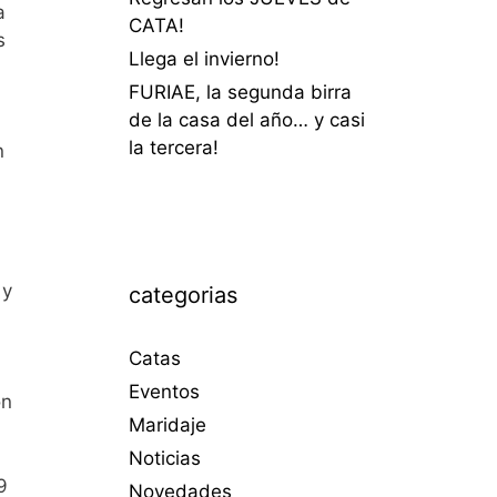
a
CATA!
s
Llega el invierno!
FURIAE, la segunda birra
de la casa del año… y casi
la tercera!
n
 y
categorias
Catas
Eventos
on
Maridaje
Noticias
9
Novedades