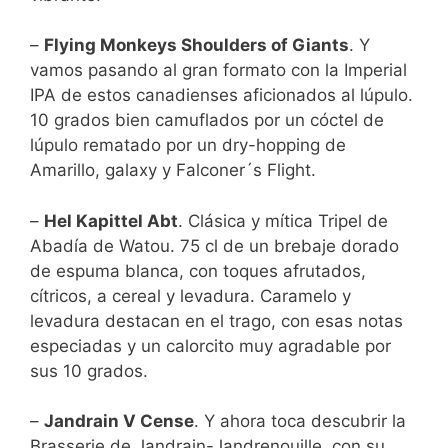
–
Flying Monkeys Shoulders of Giants
. Y
vamos pasando al gran formato con la Imperial
IPA de estos canadienses aficionados al lúpulo.
10 grados bien camuflados por un cóctel de
lúpulo rematado por un dry-hopping de
Amarillo, galaxy y Falconer´s Flight.
–
Hel Kapittel Abt
. Clásica y mítica Tripel de
Abadía de Watou. 75 cl de un brebaje dorado
de espuma blanca, con toques afrutados,
cítricos, a cereal y levadura. Caramelo y
levadura destacan en el trago, con esas notas
especiadas y un calorcito muy agradable por
sus 10 grados.
–
Jandrain V Cense
. Y ahora toca descubrir la
Brasserie de Jandrain-Jandrenouille, con su