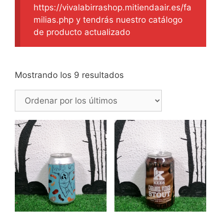
https://vivalabirrashop.mitiendaair.es/fa
milias.php y tendrás nuestro catálogo
de producto actualizado
Ordenado
Mostrando los 9 resultados
por
los
últimos