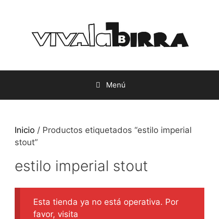
Saltar
al
contenido
Menú
Inicio
/ Productos etiquetados “estilo imperial
stout”
estilo imperial stout
Esta tienda ya no está operativa. Por
favor, visita