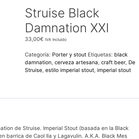
Struise Black
Damnation XXI
33,00
€
IVA Incluido
Categoría:
Porter y stout
Etiquetas:
black
damnation
,
cerveza artesana
,
craft beer
,
De
Struise
,
estilo imperial stout
,
imperial stout
tion de Struise. Imperial Stout (basada en la Black
en barrica de Caol Ila y Lagavulin. A.K.A. Black Mes