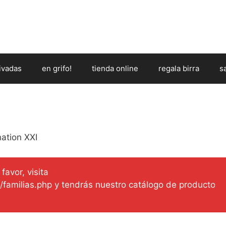
ivadas
en grifo!
tienda online
regala birra
s
ation XXI
favor, visita
es/familias.php y tendrás nuestro catálogo de producto