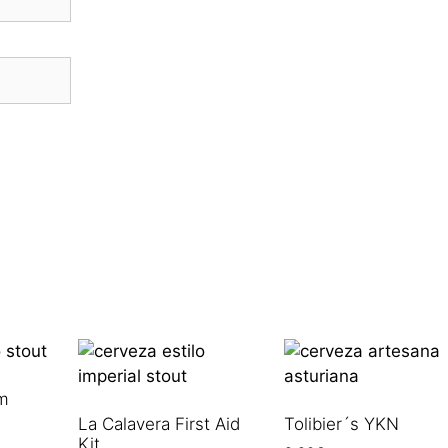
am
La Calavera First Aid
Tolibier´s YKN
Kit