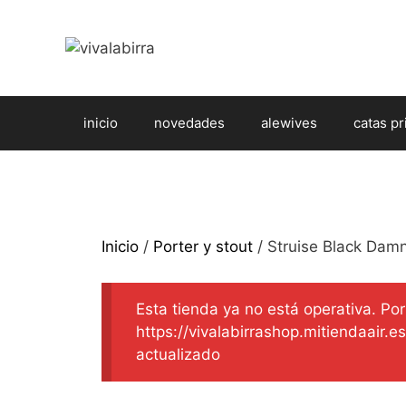
Saltar
al
contenido
inicio
novedades
alewives
catas pr
Inicio
/
Porter y stout
/ Struise Black Damn
Esta tienda ya no está operativa. Por 
https://vivalabirrashop.mitiendaair.
actualizado