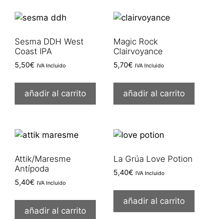
Sesma DDH West
Magic Rock
Coast IPA
Clairvoyance
5,50
€
5,70
€
IVA Incluido
IVA Incluido
añadir al carrito
añadir al carrito
Attik/Maresme
La Grúa Love Potion
Antípoda
5,40
€
IVA Incluido
5,40
€
IVA Incluido
añadir al carrito
añadir al carrito