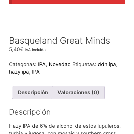
Basqueland Great Minds
5,40
€
IVA Incluido
Categorías:
IPA
,
Novedad
Etiquetas:
ddh ipa
,
hazy ipa
,
IPA
Descripción
Valoraciones (0)
Descripción
Hazy IPA de 6% de alcohol de estos lupuleros,
turbia y jugosa, con mosaic y southern cross.