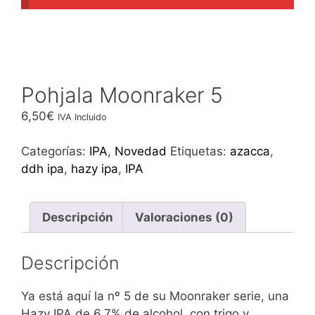
Pohjala Moonraker 5
6,50
€
IVA Incluido
Categorías:
IPA
,
Novedad
Etiquetas:
azacca
,
ddh ipa
,
hazy ipa
,
IPA
Descripción
Valoraciones (0)
Descripción
Ya está aquí la nº 5 de su Moonraker serie, una
Hazy IPA de 6,7% de alcohol, con trigo y