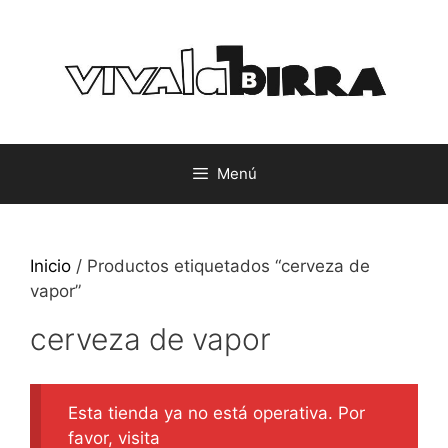
Saltar
al
contenido
Menú
Inicio
/ Productos etiquetados “cerveza de
vapor”
cerveza de vapor
Esta tienda ya no está operativa. Por
favor, visita