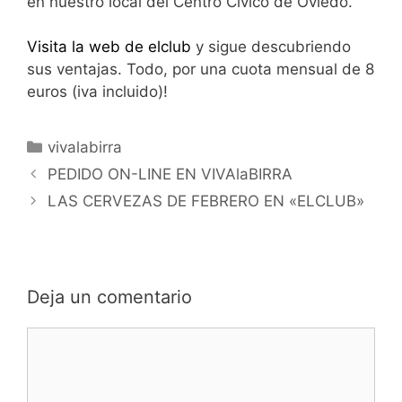
en nuestro local del Centro Cívico de Oviedo.
Visita la web de elclub
y sigue descubriendo
sus ventajas. Todo, por una cuota mensual de 8
euros (iva incluido)!
Categorías
vivalabirra
PEDIDO ON-LINE EN VIVAlaBIRRA
LAS CERVEZAS DE FEBRERO EN «ELCLUB»
Deja un comentario
Comentario