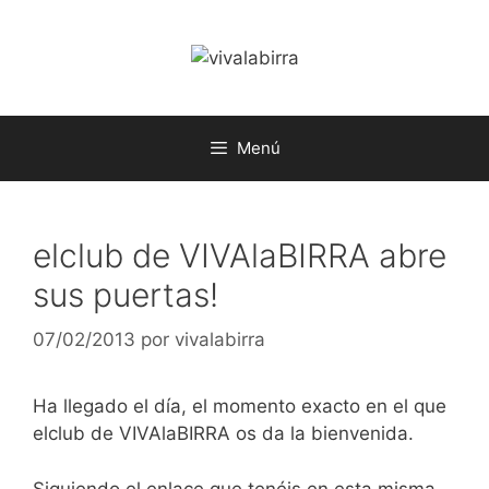
Saltar
al
contenido
Menú
elclub de VIVAlaBIRRA abre
sus puertas!
07/02/2013
por
vivalabirra
Ha llegado el día, el momento exacto en el que
elclub de VIVAlaBIRRA os da la bienvenida.
Siguiendo el enlace que tenéis en esta misma